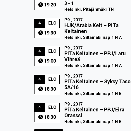
3 - 1
19.20
Helsinki, Pitäjänmäki TN
P9 , 2017
4
ELO
HJK/Arabia Kelt
–
PiTa
Keltainen
19.30
Helsinki, Siltamäki nap 1 N A
P9 , 2017
4
ELO
PiTa Keltainen
–
PPJ/Laru
Vihreä
19.00
Helsinki, Siltamäki nap 1 N A
P9 , 2017
4
ELO
PiTa Keltainen
–
Syksy Taso
5A/16
18.30
Helsinki, Siltamäki nap 1 N B
P9 , 2017
4
ELO
PiTa Keltainen
–
PPJ/Eira
Oranssi
18.30
Helsinki, Siltamäki nap 1 N B