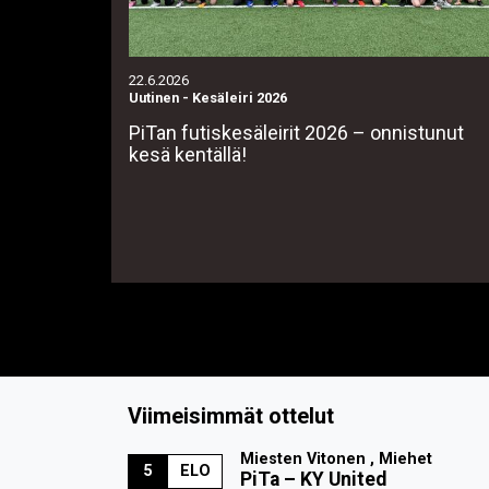
22.6.2026
Uutinen
-
Kesäleiri 2026
PiTan futiskesäleirit 2026 – onnistunut
kesä kentällä!
Viimeisimmät ottelut
Miesten Vitonen , Miehet
5
ELO
PiTa
–
KY United