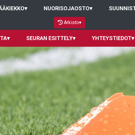
ÄÄKIEKKO
▾
NUORISOJAOSTO
▾
SUUNNIS
Arkisto
▾
ITA
▾
SEURAN ESITTELY
▾
YHTEYSTIEDOT
▾