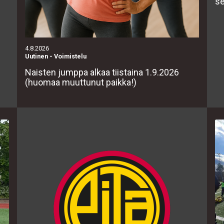
se
4.8.2026
Uutinen
-
Voimistelu
Naisten jumppa alkaa tiistaina 1.9.2026
(huomaa muuttunut paikka!)