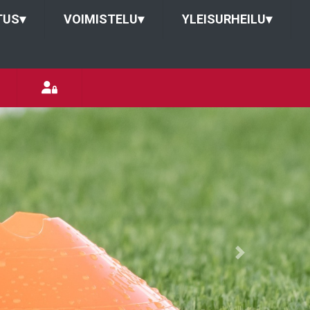
TUS
▾
VOIMISTELU
▾
YLEISURHEILU
▾
Next