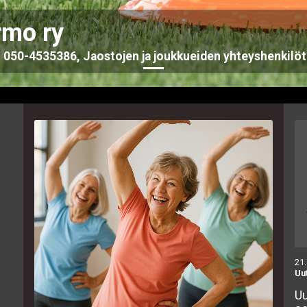
rmo ry
050-4535386, Jaostojen ja joukkueiden yhteyshenkilöt l
21
Uu
Uu