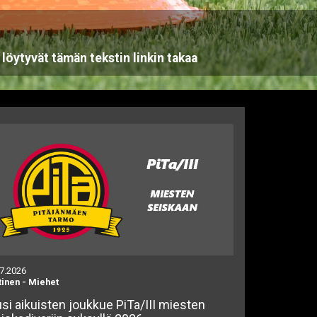
öytyvät tämän tekstin linkin takaa
.7.2026
tinen
-
Miehet
si aikuisten joukkue PiTa/III miesten