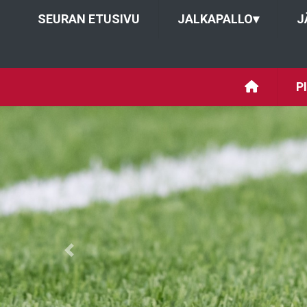
SEURAN ETUSIVU
JALKAPALLO
▾
J
P
Previous