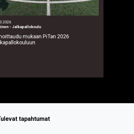
.3.2026
tinen
-
Jalkapallokoulu
moittaudu mukaan PiTan 2026
lkapallokouluun
ulevat tapahtumat