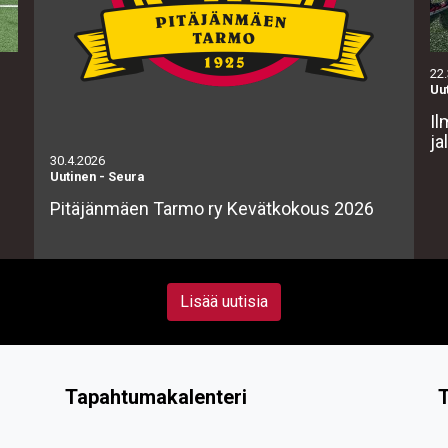
22
Uu
Il
ja
30.4.2026
Uutinen
-
Seura
Pitäjänmäen Tarmo ry Kevätkokous 2026
Lisää uutisia
Tapahtumakalenteri
T